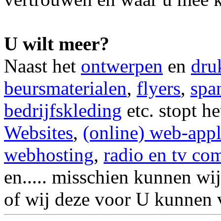
U wilt meer?
Naast het
ontwerpen
en
dru
beursmaterialen
,
flyers
,
spa
bedrijfskleding
etc. stopt he
Websites
,
(online) web-appl
webhosting
,
radio en tv com
en..... misschien kunnen wi
of wij deze voor U kunnen 