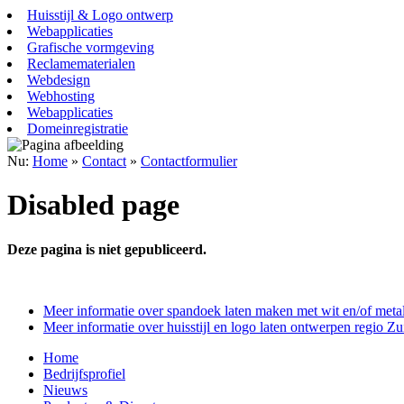
Huisstijl & Logo ontwerp
Webapplicaties
Grafische vormgeving
Reclamematerialen
Webdesign
Webhosting
Webapplicaties
Domeinregistratie
Nu:
Home
»
Contact
»
Contactformulier
Disabled page
Deze pagina is niet gepubliceerd.
Meer informatie over spandoek laten maken met wit en/of metall
Meer informatie over huisstijl en logo laten ontwerpen regio Z
Home
Bedrijfsprofiel
Nieuws