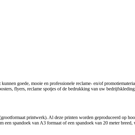
t kunnen goede, mooie en professionele reclame- en/of promotiematerial
, posters, flyers, reclame spotjes of de bedrukking van uw bedrijfskledin
(grootformaat printwerk). Al deze printen worden geproduceerd op hoog
t om een spandoek van A3 formaat of een spandoek van 20 meter breed, w