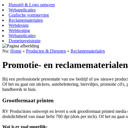
Huisstijl & Logo ontwerp
Webapplicaties
Grafische vormgeving
Reclamematerialen
Webdesign
Webhosting
Webapplicaties
Domeinregistratie
Nu:
Home
»
Producten & Diensten
»
Reclamematerialen
Promotie- en reclamematerialen
Bij een professionele presentatie van uw bedrijf of uw nieuwe produc
Of het nu gaat om stickers, autobelettering, bierviltjes, promotie cd's
handbereik in huis.
Grootformaat printen
RV Productions ontwerpt en levert u ook grootformaat printed media 
drukdichtheid van maar liefst 700 dpi (dots per inch). Of het nu gaa
Wat is er zoal mogelijk: