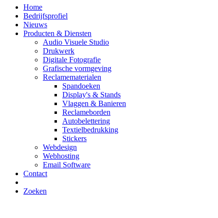
Home
Bedrijfsprofiel
Nieuws
Producten & Diensten
Audio Visuele Studio
Drukwerk
Digitale Fotografie
Grafische vormgeving
Reclamematerialen
Spandoeken
Display's & Stands
Vlaggen & Banieren
Reclameborden
Autobelettering
Textielbedrukking
Stickers
Webdesign
Webhosting
Email Software
Contact
Zoeken