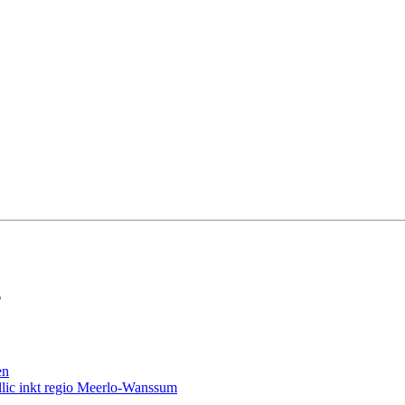
?
en
llic inkt regio Meerlo-Wanssum