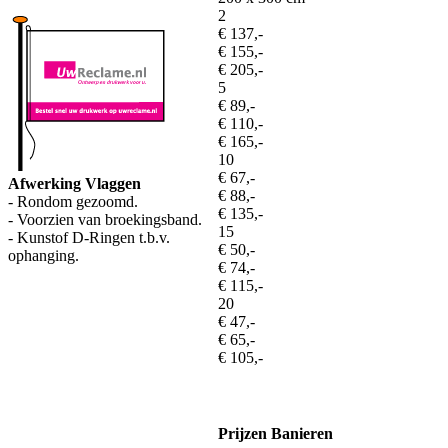
2
€ 137,-
€ 155,-
€ 205,-
5
€ 89,-
€ 110,-
€ 165,-
10
€ 67,-
Afwerking Vlaggen
€ 88,-
- Rondom gezoomd.
€ 135,-
- Voorzien van broekingsband.
15
- Kunstof D-Ringen t.b.v.
€ 50,-
ophanging.
€ 74,-
€ 115,-
20
€ 47,-
€ 65,-
€ 105,-
Prijzen Banieren